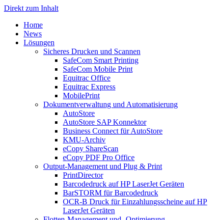
Direkt zum Inhalt
Home
News
Lösungen
Sicheres Drucken und Scannen
SafeCom Smart Printing
SafeCom Mobile Print
Equitrac Office
Equitrac Express
MobilePrint
Dokumentverwaltung und Automatisierung
AutoStore
AutoStore SAP Konnektor
Business Connect für AutoStore
KMU-Archiv
eCopy ShareScan
eCopy PDF Pro Office
Output-Management und Plug & Print
PrintDirector
Barcodedruck auf HP LaserJet Geräten
BarSTORM für Barcodedruck
OCR-B Druck für Einzahlungsscheine auf HP
LaserJet Geräten
Flotten-Management und -Optimierung