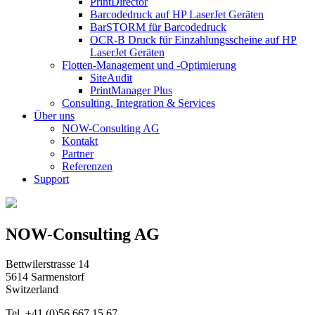
PrintDirector
Barcodedruck auf HP LaserJet Geräten
BarSTORM für Barcodedruck
OCR-B Druck für Einzahlungsscheine auf HP
LaserJet Geräten
Flotten-Management und -Optimierung
SiteAudit
PrintManager Plus
Consulting, Integration & Services
Über uns
NOW-Consulting AG
Kontakt
Partner
Referenzen
Support
NOW-Consulting AG
Bettwilerstrasse 14
5614 Sarmenstorf
Switzerland
Tel. +41 (0)56 667 15 67