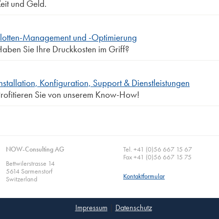
eit und Geld.
Flotten-Management und -Optimierung
aben Sie Ihre Druckkosten im Griff?
nstallation, Konfiguration, Support & Dienstleistungen
rofitieren Sie von unserem Know-How!
NOW-Consulting AG
Tel. +41 (0)56 667 15 67
Fax +41 (0)56 667 15 75
Bettwilerstrasse 14
5614 Sarmenstorf
Kontaktformular
Switzerland
Impressum
|
Datenschutz