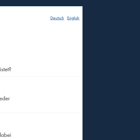
Deutsch
English
stet?
ieder
dabei