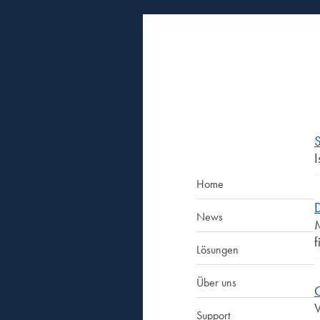
Direkt zum Inhalt
I
Home
News
M
f
Lösungen
Über uns
V
Support