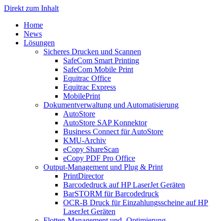
Direkt zum Inhalt
Home
News
Lösungen
Sicheres Drucken und Scannen
SafeCom Smart Printing
SafeCom Mobile Print
Equitrac Office
Equitrac Express
MobilePrint
Dokumentverwaltung und Automatisierung
AutoStore
AutoStore SAP Konnektor
Business Connect für AutoStore
KMU-Archiv
eCopy ShareScan
eCopy PDF Pro Office
Output-Management und Plug & Print
PrintDirector
Barcodedruck auf HP LaserJet Geräten
BarSTORM für Barcodedruck
OCR-B Druck für Einzahlungsscheine auf HP
LaserJet Geräten
Flotten-Management und -Optimierung