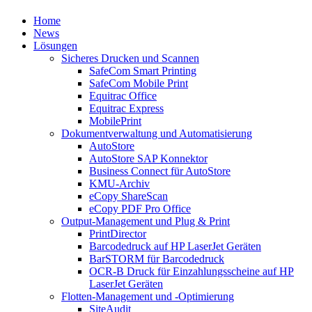
Home
News
Lösungen
Sicheres Drucken und Scannen
SafeCom Smart Printing
SafeCom Mobile Print
Equitrac Office
Equitrac Express
MobilePrint
Dokumentverwaltung und Automatisierung
AutoStore
AutoStore SAP Konnektor
Business Connect für AutoStore
KMU-Archiv
eCopy ShareScan
eCopy PDF Pro Office
Output-Management und Plug & Print
PrintDirector
Barcodedruck auf HP LaserJet Geräten
BarSTORM für Barcodedruck
OCR-B Druck für Einzahlungsscheine auf HP
LaserJet Geräten
Flotten-Management und -Optimierung
SiteAudit