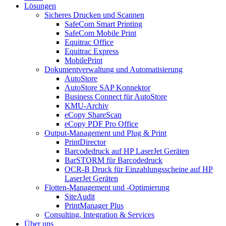
Lösungen
Sicheres Drucken und Scannen
SafeCom Smart Printing
SafeCom Mobile Print
Equitrac Office
Equitrac Express
MobilePrint
Dokumentverwaltung und Automatisierung
AutoStore
AutoStore SAP Konnektor
Business Connect für AutoStore
KMU-Archiv
eCopy ShareScan
eCopy PDF Pro Office
Output-Management und Plug & Print
PrintDirector
Barcodedruck auf HP LaserJet Geräten
BarSTORM für Barcodedruck
OCR-B Druck für Einzahlungsscheine auf HP
LaserJet Geräten
Flotten-Management und -Optimierung
SiteAudit
PrintManager Plus
Consulting, Integration & Services
Über uns