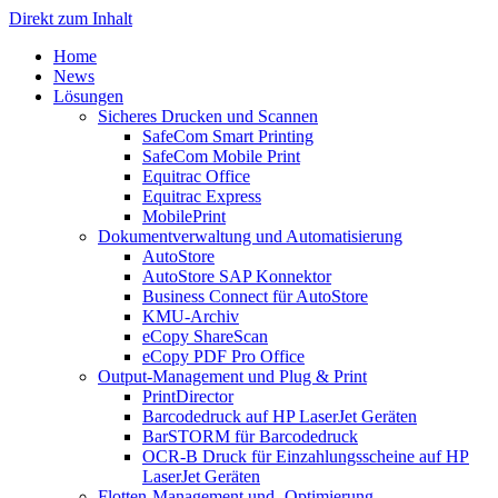
Direkt zum Inhalt
Home
News
Lösungen
Sicheres Drucken und Scannen
SafeCom Smart Printing
SafeCom Mobile Print
Equitrac Office
Equitrac Express
MobilePrint
Dokumentverwaltung und Automatisierung
AutoStore
AutoStore SAP Konnektor
Business Connect für AutoStore
KMU-Archiv
eCopy ShareScan
eCopy PDF Pro Office
Output-Management und Plug & Print
PrintDirector
Barcodedruck auf HP LaserJet Geräten
BarSTORM für Barcodedruck
OCR-B Druck für Einzahlungsscheine auf HP
LaserJet Geräten
Flotten-Management und -Optimierung