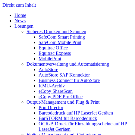
Direkt zum Inhalt
Home
News
Lösungen
Sicheres Drucken und Scannen
SafeCom Smart Printing
SafeCom Mobile Print
Equitrac Office
Equitrac Express
MobilePrint
Dokumentverwaltung und Automatisierung
AutoStore
AutoStore SAP Konnektor
Business Connect für AutoStore
KMU-Archiv
eCopy ShareScan
eCopy PDF Pro Office
Output-Management und Plug & Print
PrintDirector
Barcodedruck auf HP LaserJet Geräten
BarSTORM für Barcodedruck
OCR-B Druck für Einzahlungsscheine auf HP
LaserJet Geräten
Flotten-Management und -Optimierung