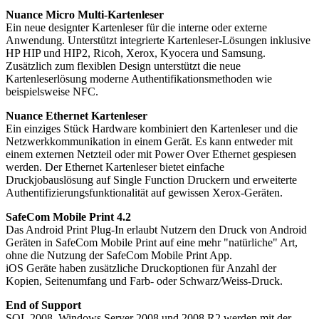
Nuance Micro Multi-Kartenleser
Ein neue designter Kartenleser für die interne oder externe
Anwendung. Unterstützt integrierte Kartenleser-Lösungen inklusive
HP HIP und HIP2, Ricoh, Xerox, Kyocera und Samsung.
Zusätzlich zum flexiblen Design unterstützt die neue
Kartenleserlösung moderne Authentifikationsmethoden wie
beispielsweise NFC.
Nuance Ethernet Kartenleser
Ein einziges Stück Hardware kombiniert den Kartenleser und die
Netzwerkkommunikation in einem Gerät. Es kann entweder mit
einem externen Netzteil oder mit Power Over Ethernet gespiesen
werden. Der Ethernet Kartenleser bietet einfache
Druckjobauslösung auf Single Function Druckern und erweiterte
Authentifizierungsfunktionalität auf gewissen Xerox-Geräten.
SafeCom Mobile Print 4.2
Das Android Print Plug-In erlaubt Nutzern den Druck von Android
Geräten in SafeCom Mobile Print auf eine mehr "natürliche" Art,
ohne die Nutzung der SafeCom Mobile Print App.
iOS Geräte haben zusätzliche Druckoptionen für Anzahl der
Kopien, Seitenumfang und Farb- oder Schwarz/Weiss-Druck.
End of Support
SQL 2008, Windows Server 2008 und 2008 R2 werden mit der